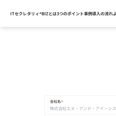
ITセクレタリィ®BIZとは
3つのポイント
事例
導入の流れ
会社名
※